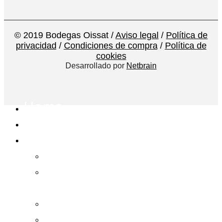
© 2019 Bodegas Oissat /
Aviso legal
/
Política de
privacidad
/
Condiciones de compra
/
Política de
cookies
Desarrollado por
Netbrain
Home
Oissat
Nuestro Vinos
Cor Aviam
Cor Aviam Fermentado
en Barrica
Valeur Centenario
Oissat Passionnant